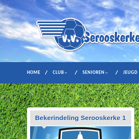
HOME
CLUB
SENIOREN
JEUGD
Bekerindeling Serooskerke 1