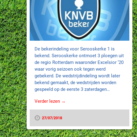
De bekerindeling voor Serooskerke 1 is
bekend. Serooskerke ontmoet 3 ploegen uit
de regio Rotterdam waaronder Excelsior ’20
waar vorig seizoen ook tegen werd
gebekerd. De wedstrijdindeling wordt later
bekend gemaakt, de wedstrijden worden
gespeeld op de eerste 3 zaterdagen…
Verder lezen →
27/07/2018