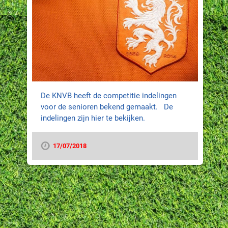
De KNVB heeft de competitie indelingen
voor de senioren bekend gemaakt. De
indelingen zijn hier te bekijken.
17/07/2018