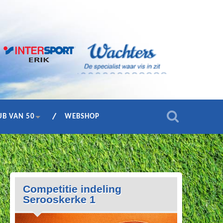
UB VAN 50
WEBSHOP
Competitie indeling
Serooskerke 1