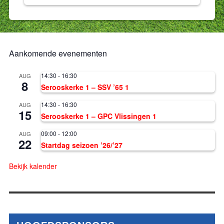
Aankomende evenementen
14:30
-
16:30
AUG
8
Serooskerke 1 – SSV ’65 1
14:30
-
16:30
AUG
15
Serooskerke 1 – GPC Vlissingen 1
09:00
-
12:00
AUG
22
Startdag seizoen ’26/’27
Bekijk kalender