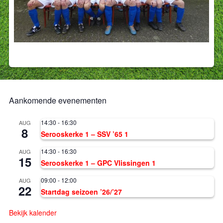
Aankomende evenementen
14:30
-
16:30
AUG
8
Serooskerke 1 – SSV ’65 1
14:30
-
16:30
AUG
15
Serooskerke 1 – GPC Vlissingen 1
09:00
-
12:00
AUG
22
Startdag seizoen ’26/’27
Bekijk kalender