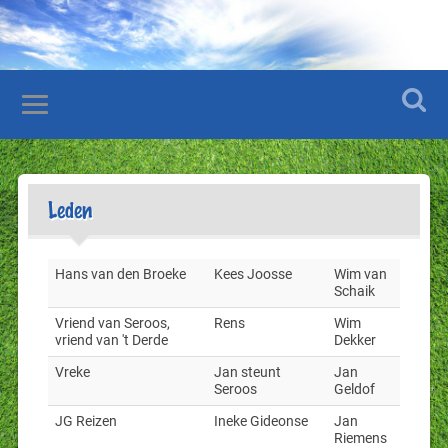
Leden
Hans van den Broeke
Kees Joosse
Wim van
Schaik
Vriend van Seroos,
Rens
Wim
vriend van 't Derde
Dekker
Vreke
Jan steunt
Jan
Seroos
Geldof
JG Reizen
Ineke Gideonse
Jan
Riemens