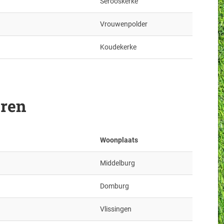
Serooskerke
Vrouwenpolder
Koudekerke
oren
Woonplaats
Middelburg
Domburg
Vlissingen