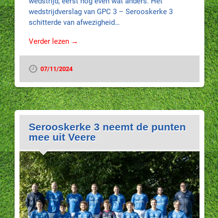
wedstrijd, eerst nog even wat anders. Het
wedstrijdverslag van GPC 3 – Serooskerke 3
schitterde van afwezigheid…
Verder lezen →
07/11/2024
Serooskerke 3 neemt de punten
mee uit Veere