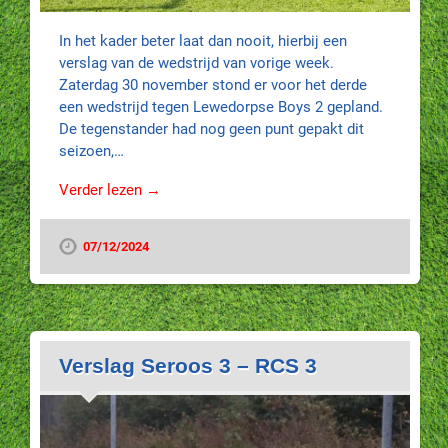
In het kader beter laat dan nooit, hierbij een
verslag van de wedstrijd van vorige week.
Zaterdag 30 november stond er voor het derde
een wedstrijd tegen Lewedorpse Boys 2 gepland.
De tegenstander had nog geen punt gepakt dit
seizoen,…
Verder lezen →
07/12/2024
Verslag Seroos 3 – RCS 3