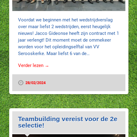
Voordat we beginnen met het wedstrijdverslag
over maar liefst 2 wedstrijden, eerst heugelijk
nieuws! Jacco Gideonse heeft zijn contract met 1
jaar verlengt! Dit moment moet de ommekeer
worden voor het opleidingselftal van VV
Serooskerke. Maar liefst 6 van de…
Verder lezen →
28/02/2024
Teambuilding vereist voor de 2e
selectie!