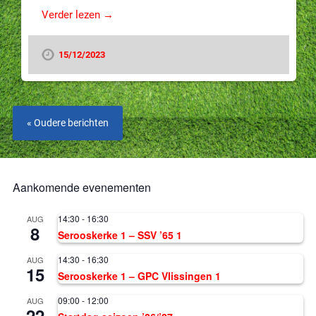
Verder lezen →
15/12/2023
« Oudere berichten
Aankomende evenementen
14:30
-
16:30
AUG
8
Serooskerke 1 – SSV ’65 1
14:30
-
16:30
AUG
15
Serooskerke 1 – GPC Vlissingen 1
09:00
-
12:00
AUG
22