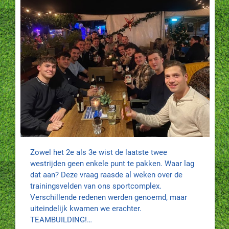
Zowel het 2e als 3e wist de laatste twee
westrijden geen enkele punt te pakken. Waar lag
dat aan? Deze vraag raasde al weken over de
trainingsvelden van ons sportcomplex.
Verschillende redenen werden genoemd, maar
uiteindelijk kwamen we erachter.
TEAMBUILDING!…