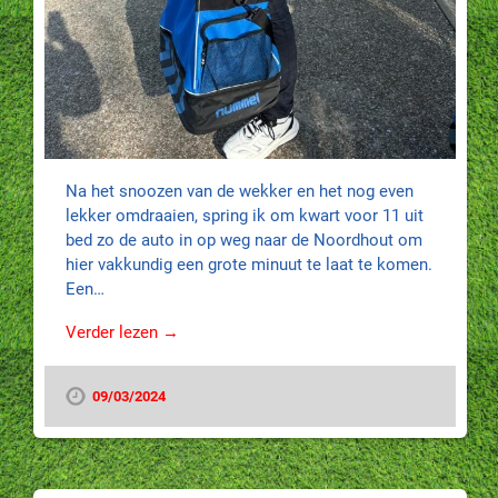
Na het snoozen van de wekker en het nog even
lekker omdraaien, spring ik om kwart voor 11 uit
bed zo de auto in op weg naar de Noordhout om
hier vakkundig een grote minuut te laat te komen.
Een…
Verder lezen →
09/03/2024