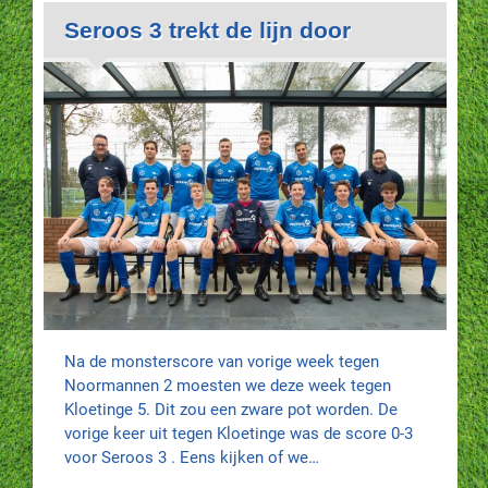
Seroos 3 trekt de lijn door
Na de monsterscore van vorige week tegen
Noormannen 2 moesten we deze week tegen
Kloetinge 5. Dit zou een zware pot worden. De
vorige keer uit tegen Kloetinge was de score 0-3
voor Seroos 3 . Eens kijken of we…