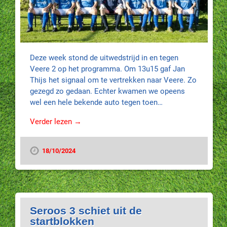
Deze week stond de uitwedstrijd in en tegen
Veere 2 op het programma. Om 13u15 gaf Jan
Thijs het signaal om te vertrekken naar Veere. Zo
gezegd zo gedaan. Echter kwamen we opeens
wel een hele bekende auto tegen toen…
Verder lezen →
18/10/2024
Seroos 3 schiet uit de
startblokken