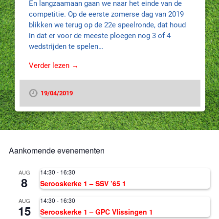
En langzaamaan gaan we naar het einde van de
competitie. Op de eerste zomerse dag van 2019
blikken we terug op de 22e speelronde, dat houd
in dat er voor de meeste ploegen nog 3 of 4
wedstrijden te spelen…
Verder lezen →
19/04/2019
Aankomende evenementen
14:30
-
16:30
AUG
8
Serooskerke 1 – SSV ’65 1
14:30
-
16:30
AUG
15
Serooskerke 1 – GPC Vlissingen 1