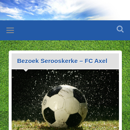
Bezoek Serooskerke – FC Axel