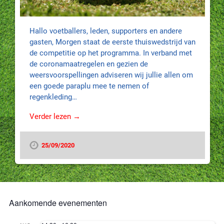
Hallo voetballers, leden, supporters en andere
gasten, Morgen staat de eerste thuiswedstrijd van
de competitie op het programma. In verband met
de coronamaatregelen en gezien de
weersvoorspellingen adviseren wij jullie allen om
een goede paraplu mee te nemen of
regenkleding…
Verder lezen →
25/09/2020
Aankomende evenementen