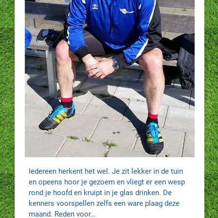
Iedereen herkent het wel. Je zit lekker in de tuin
en opeens hoor je gezoem en vliegt er een wesp
rond je hoofd en kruipt in je glas drinken. De
kenners voorspellen zelfs een ware plaag deze
maand. Reden voor…