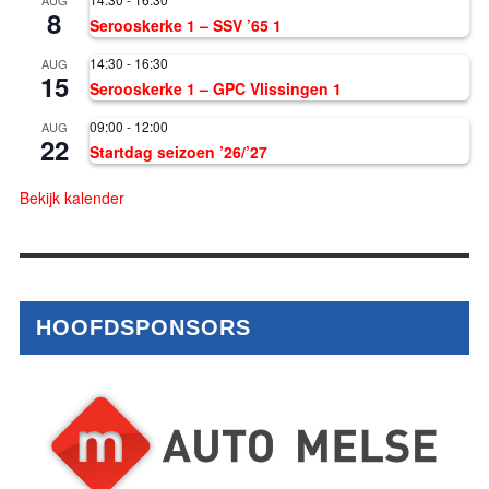
8
Serooskerke 1 – SSV ’65 1
14:30
-
16:30
AUG
15
Serooskerke 1 – GPC Vlissingen 1
09:00
-
12:00
AUG
22
Startdag seizoen ’26/’27
Bekijk kalender
HOOFDSPONSORS