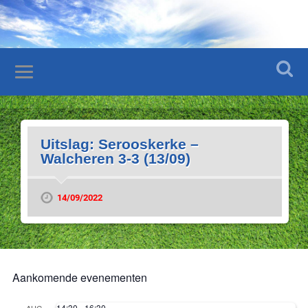
Uitslag: Serooskerke –
Walcheren 3-3 (13/09)
14/09/2022
Aankomende evenementen
14:30
-
16:30
AUG