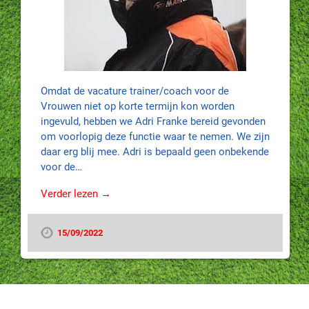
Omdat de vacature trainer/coach voor de
Vrouwen niet op korte termijn kon worden
ingevuld, hebben we Adri Franke bereid gevonden
om voorlopig deze functie waar te nemen. We zijn
daar erg blij mee. Adri is bepaald geen onbekende
voor de…
Verder lezen →
15/09/2022