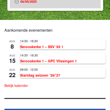
06/05/2025
Aankomende evenementen
14:30
-
16:30
AUG
8
Serooskerke 1 – SSV ’65 1
14:30
-
16:30
AUG
15
Serooskerke 1 – GPC Vlissingen 1
09:00
-
12:00
AUG
22
Startdag seizoen ’26/’27
Bekijk kalender