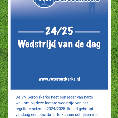
De VV Serooskerke heet een ieder van harte
welkom bij deze laatste wedstrijd van het
reguliere seizoen 2024/2025. Ik had gehoopt
vandaag een poortbrief te kunnen schrijven met