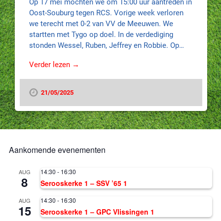
Op 17 mei mochten we om 15:00 uur aantreden in
Oost-Souburg tegen RCS. Vorige week verloren
we terecht met 0-2 van VV de Meeuwen. We
startten met Tygo op doel. In de verdediging
stonden Wessel, Ruben, Jeffrey en Robbie. Op…
Verder lezen →
21/05/2025
Aankomende evenementen
14:30
-
16:30
AUG
8
Serooskerke 1 – SSV ’65 1
14:30
-
16:30
AUG
15
Serooskerke 1 – GPC Vlissingen 1