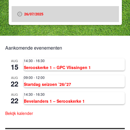
26/07/2025
Aankomende evenementen
14:30
-
16:30
AUG
15
Serooskerke 1 – GPC Vlissingen 1
09:00
-
12:00
AUG
22
Startdag seizoen ’26/’27
14:30
-
16:30
AUG
22
Bevelanders 1 – Serooskerke 1
Bekijk kalender