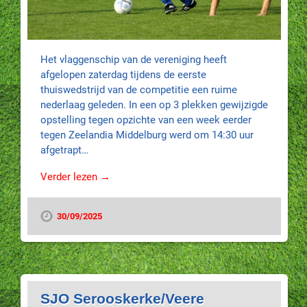
Het vlaggenschip van de vereniging heeft
afgelopen zaterdag tijdens de eerste
thuiswedstrijd van de competitie een ruime
nederlaag geleden. In een op 3 plekken gewijzigde
opstelling tegen opzichte van een week eerder
tegen Zeelandia Middelburg werd om 14:30 uur
afgetrapt…
Verder lezen →
30/09/2025
SJO Serooskerke/Veere