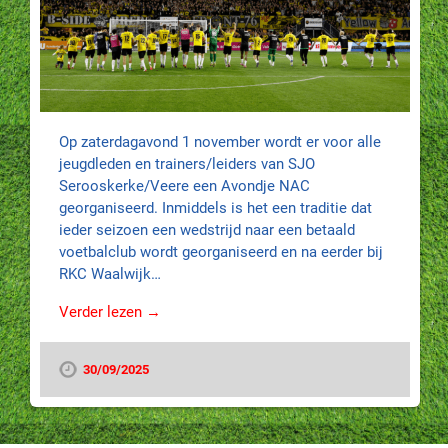
Op zaterdagavond 1 november wordt er voor alle
jeugdleden en trainers/leiders van SJO
Serooskerke/Veere een Avondje NAC
georganiseerd. Inmiddels is het een traditie dat
ieder seizoen een wedstrijd naar een betaald
voetbalclub wordt georganiseerd en na eerder bij
RKC Waalwijk…
Verder lezen →
30/09/2025