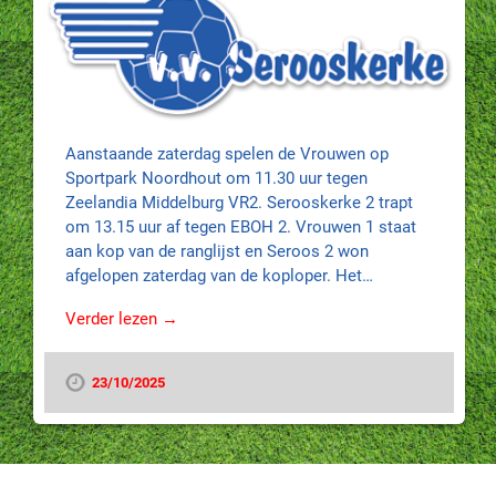
Aanstaande zaterdag spelen de Vrouwen op
Sportpark Noordhout om 11.30 uur tegen
Zeelandia Middelburg VR2. Serooskerke 2 trapt
om 13.15 uur af tegen EBOH 2. Vrouwen 1 staat
aan kop van de ranglijst en Seroos 2 won
afgelopen zaterdag van de koploper. Het…
Verder lezen →
23/10/2025