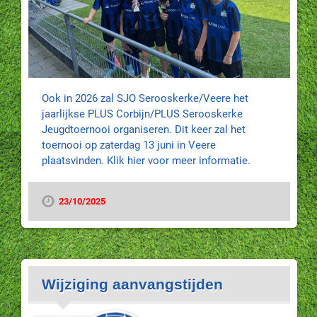
Ook in 2026 zal SJO Serooskerke/Veere het
jaarlijkse PLUS Corbijn/PLUS Serooskerke
Jeugdtoernooi organiseren. Dit keer zal het
toernooi op zaterdag 13 juni in Veere
plaatsvinden. Klik hier voor meer informatie.
23/10/2025
Wijziging aanvangstijden