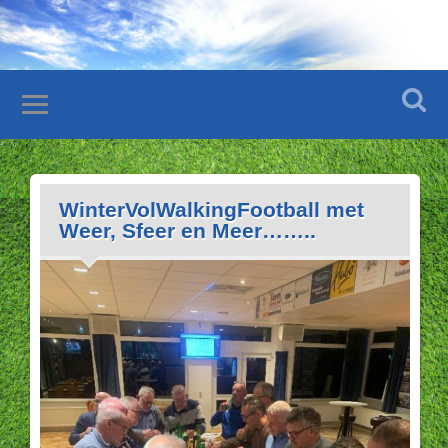
WinterVolWalkingFootball met
Weer, Sfeer en Meer……..