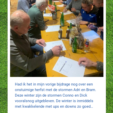
Had ik het in mijn vorige bijdrage nog over een
onstuimige herfst met de stormen Adri en Bram.
Deze winter zijn de stormen Conno en Dick
vooralsnog uitgebleven. De winter is inmiddels
met kwakkelende met ups en downs zo goed…