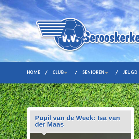
HOME
CLUB
SENIOREN
JEUGD
Pupil van de Week: Isa van
der Maas