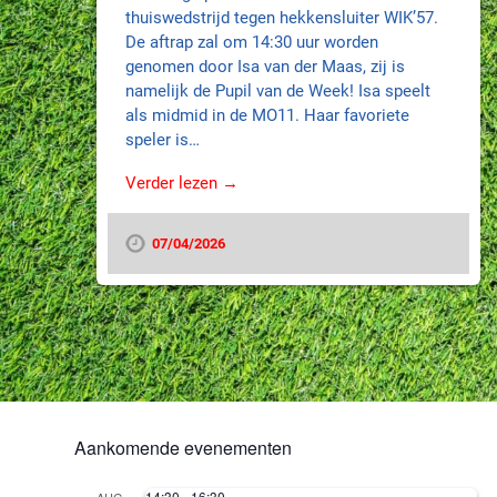
thuiswedstrijd tegen hekkensluiter WIK’57.
De aftrap zal om 14:30 uur worden
genomen door Isa van der Maas, zij is
namelijk de Pupil van de Week! Isa speelt
als midmid in de MO11. Haar favoriete
speler is…
Verder lezen →
07/04/2026
Aankomende evenementen
14:30
-
16:30
AUG