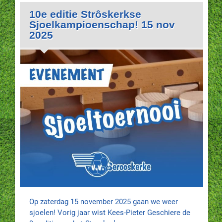
10e editie Strôskerkse
Sjoelkampioenschap! 15 nov
2025
Op zaterdag 15 november 2025 gaan we weer
sjoelen! Vorig jaar wist Kees-Pieter Geschiere de