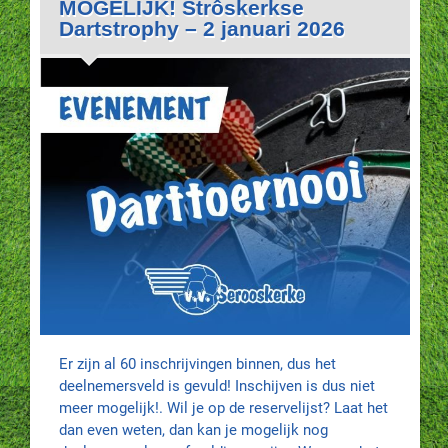
MOGELIJK! Strôskerkse
Dartstrophy – 2 januari 2026
Er zijn al 60 inschrijvingen binnen, dus het
deelnemersveld is gevuld! Inschijven is dus niet
meer mogelijk!. Wil je op de reservelijst? Laat het
dan even weten, dan kan je mogelijk nog