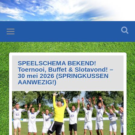
SPEELSCHEMA BEKEND!
Toernooi, Buffet & Slotavond! –
30 mei 2026 (SPRINGKUSSEN
AANWEZIG!)