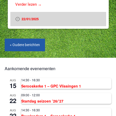
Verder lezen →
22/01/2025
« Oudere berichten
Aankomende evenementen
14:30
-
16:30
AUG
15
Serooskerke 1 – GPC Vlissingen 1
09:00
-
12:00
AUG
22
Startdag seizoen ’26/’27
14:30
-
16:30
AUG
22
Bevelanders 1 – Serooskerke 1