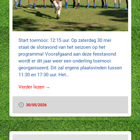
Start toernooi: 12:15 uur. Op zaterdag 30 mei
staat de slotavond van het seizoen op het
programma! Voorafgaand aan deze feestavond
wordt er dit jaar weer een onderling toernooi
georganiseerd. Dit zal ergens plaatsvinden tussen
11:30 en 17:30 uur. Het…
Verder lezen →
30/05/2026