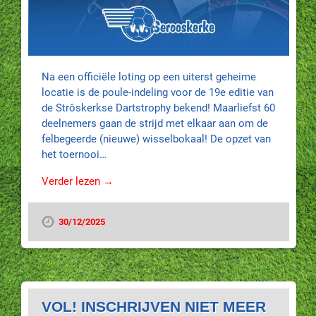
Na een officiële loting op een uiterst geheime
locatie is de poule-indeling voor de 19e editie van
de Strôskerkse Dartstrophy bekend! Maarliefst 60
deelnemers gaan de strijd met elkaar aan om de
felbegeerde (nieuwe) wisselbokaal! De opzet van
het toernooi…
Verder lezen →
30/12/2025
VOL! INSCHRIJVEN NIET MEER