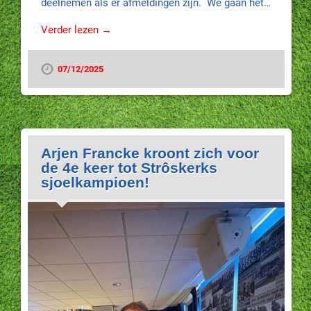
deelnemen als er afmeldingen zijn. We gaan het…
Verder lezen →
07/12/2025
Arjen Francke kroont zich voor
de 4e keer tot Strôskerks
sjoelkampioen!