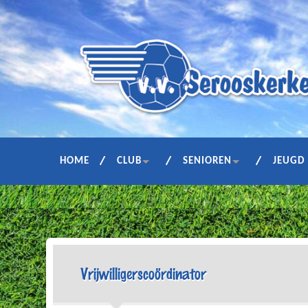
HOME
CLUB
SENIOREN
JEUGD
Vrijwilligerscoördinator