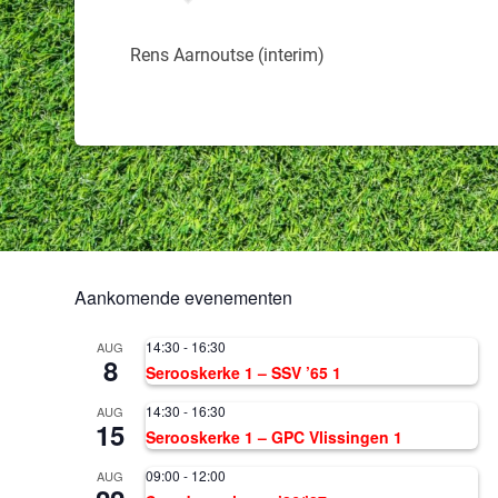
Rens Aarnoutse (interim)
Aankomende evenementen
14:30
-
16:30
AUG
8
Serooskerke 1 – SSV ’65 1
14:30
-
16:30
AUG
15
Serooskerke 1 – GPC Vlissingen 1
09:00
-
12:00
AUG