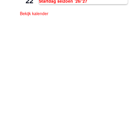
22
Startdag seizoen ’26/’27
Bekijk kalender