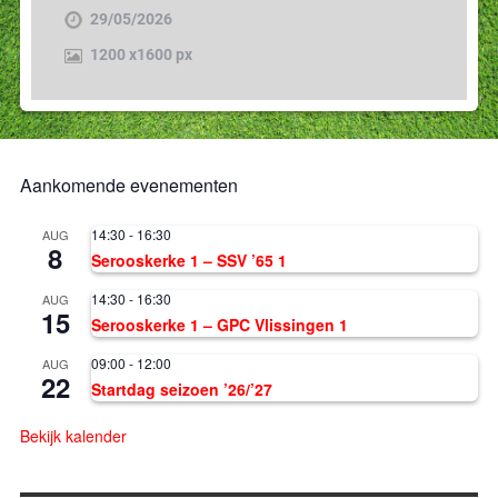
29/05/2026
1200
x
1600 px
Aankomende evenementen
14:30
-
16:30
AUG
8
Serooskerke 1 – SSV ’65 1
14:30
-
16:30
AUG
15
Serooskerke 1 – GPC Vlissingen 1
09:00
-
12:00
AUG
22
Startdag seizoen ’26/’27
Bekijk kalender