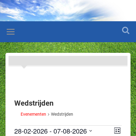
Wedstrijden
Evenementen
Wedstrijden
Weerga
Evene
28-02-2026
 - 
07-08-2026
Lijst
navigat
weerg