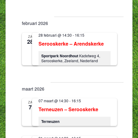
Selecteer
naviga
een
datum.
februari 2026
28 februari @ 14:30
-
16:15
ZA
28
Serooskerke – Arendskerke
Sportpark Noordhout
Kadetweg 4,
Serooskerke, Zeeland, Nederland
maart 2026
07 maart @ 14:30
-
16:15
ZA
7
Terneuzen – Serooskerke
Terneuzen