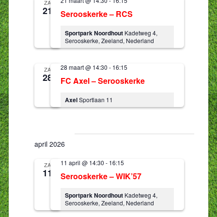
21 maart @ 14:30
-
16:15
ZA
21
Serooskerke – RCS
Sportpark Noordhout
Kadetweg 4,
Serooskerke, Zeeland, Nederland
28 maart @ 14:30
-
16:15
ZA
28
FC Axel – Serooskerke
Axel
Sportlaan 11
april 2026
11 april @ 14:30
-
16:15
ZA
11
Serooskerke – WIK’57
Sportpark Noordhout
Kadetweg 4,
Serooskerke, Zeeland, Nederland