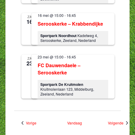
16 mei @ 15:00
-
16:45
ZA
16
Serooskerke – Krabbendijke
Sportpark Noordhout
Kadetweg 4,
Serooskerke, Zeeland, Nederland
23 mei @ 15:00
-
16:45
ZA
23
FC Dauwendaele –
Serooskerke
Sportpark De Kruitmolen
Kruitmolenlaan 123, Middelburg,
Zeeland, Nederland
Evenementen
Evene
Vorige
Vandaag
Volgende