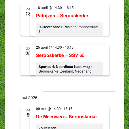
18 april @ 14:30
-
16:15
ZA
18
Patrijzen – Serooskerke
's-Heerenhoek
Pastoor Fronhoffstraat
3
25 april @ 14:30
-
16:15
ZA
25
Serooskerke – SSV’65
Sportpark Noordhout
Kadetweg 4,
Serooskerke, Zeeland, Nederland
mei 2026
09 mei @ 14:30
-
16:15
ZA
9
De Meeuwen – Serooskerke
Zoutelande