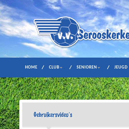
HOME
CLUB
SENIOREN
JEUGD
Gebruikersvideo’s