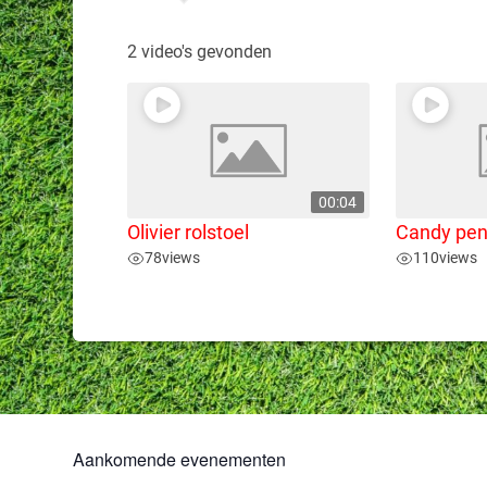
2 video's gevonden
00:04
Olivier rolstoel
Candy pen
78
views
110
views
Aankomende evenementen