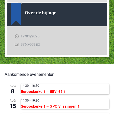
Over de bijlage
17/01/2025
376
x
668 px
Aankomende evenementen
14:30
-
16:30
AUG
8
Serooskerke 1 – SSV ’65 1
14:30
-
16:30
AUG
15
Serooskerke 1 – GPC Vlissingen 1