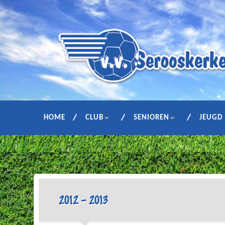
HOME
CLUB
SENIOREN
JEUGD
2012 – 2013