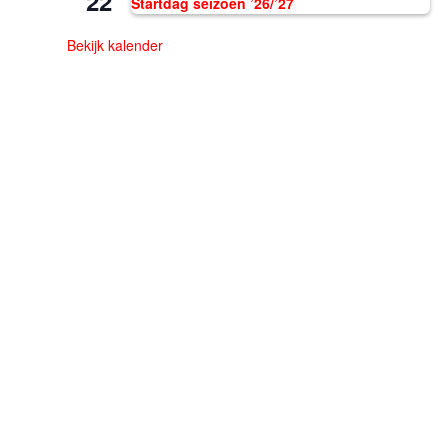
22
Startdag seizoen ’26/’27
Bekijk kalender