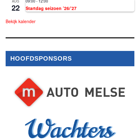
09:00
-
12:00
AUG
22
Startdag seizoen ’26/’27
Bekijk kalender
HOOFDSPONSORS