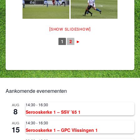
[SHOW SLIDESHOW]
1
2
►
Aankomende evenementen
14:30
-
16:30
AUG
8
Serooskerke 1 – SSV ’65 1
14:30
-
16:30
AUG
15
Serooskerke 1 – GPC Vlissingen 1