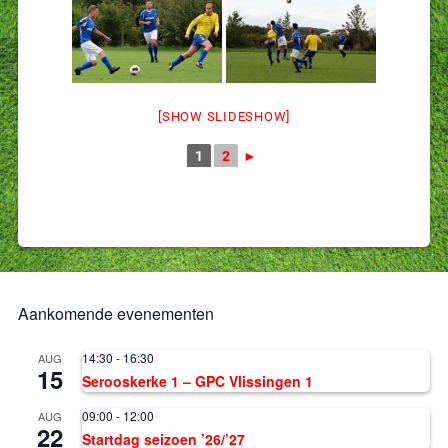
[SHOW SLIDESHOW]
1
2
►
Aankomende evenementen
14:30
-
16:30
AUG
15
Serooskerke 1 – GPC Vlissingen 1
09:00
-
12:00
AUG
22
Startdag seizoen ’26/’27