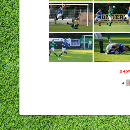
[SHO
◄