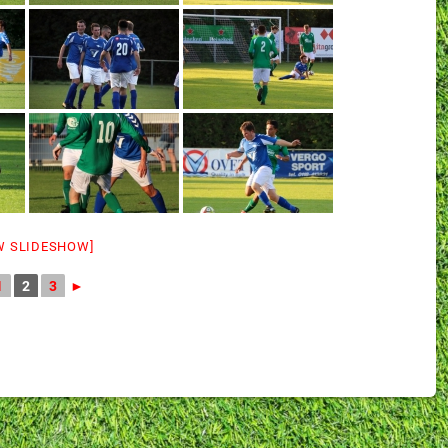
W SLIDESHOW]
1
2
3
►