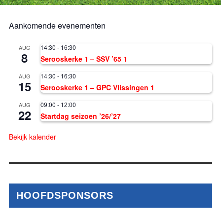
Aankomende evenementen
14:30
-
16:30
AUG
8
Serooskerke 1 – SSV ’65 1
14:30
-
16:30
AUG
15
Serooskerke 1 – GPC Vlissingen 1
09:00
-
12:00
AUG
22
Startdag seizoen ’26/’27
Bekijk kalender
HOOFDSPONSORS