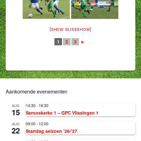
[SHOW SLIDESHOW]
1
2
3
►
Aankomende evenementen
14:30
-
16:30
AUG
15
Serooskerke 1 – GPC Vlissingen 1
09:00
-
12:00
AUG
22
Startdag seizoen ’26/’27