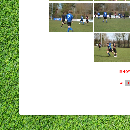
[SHO
◄
1