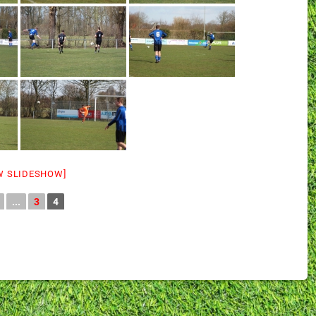
W SLIDESHOW]
...
3
4