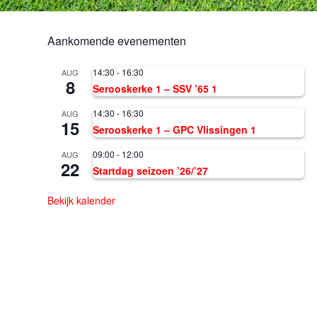
Aankomende evenementen
14:30
-
16:30
AUG
8
Serooskerke 1 – SSV ’65 1
14:30
-
16:30
AUG
15
Serooskerke 1 – GPC Vlissingen 1
09:00
-
12:00
AUG
22
Startdag seizoen ’26/’27
Bekijk kalender