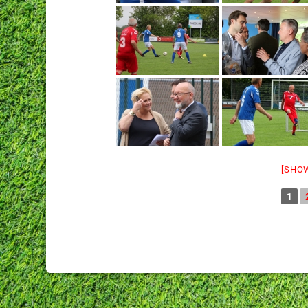
[SHO
1