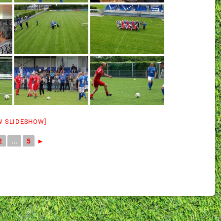
W SLIDESHOW]
2
...
5
►