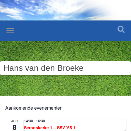
Hans van den Broeke
Aankomende evenementen
14:30
-
16:30
AUG
8
Serooskerke 1 – SSV ’65 1