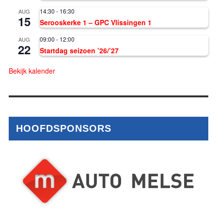
14:30
-
16:30
AUG
15
Serooskerke 1 – GPC Vlissingen 1
09:00
-
12:00
AUG
22
Startdag seizoen ’26/’27
Bekijk kalender
HOOFDSPONSORS