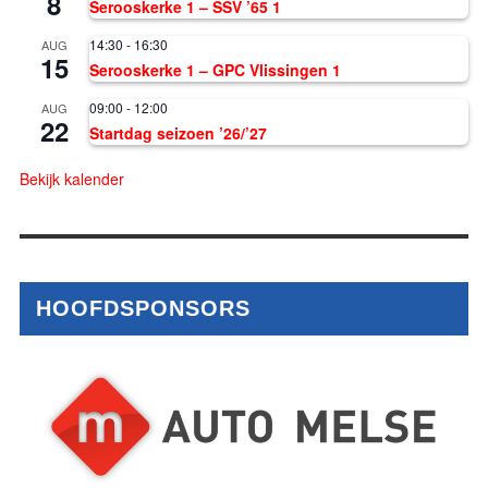
8
Serooskerke 1 – SSV ’65 1
14:30
-
16:30
AUG
15
Serooskerke 1 – GPC Vlissingen 1
09:00
-
12:00
AUG
22
Startdag seizoen ’26/’27
Bekijk kalender
HOOFDSPONSORS