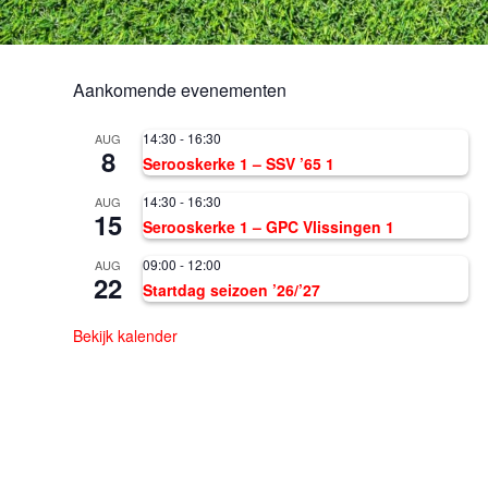
Aankomende evenementen
14:30
-
16:30
AUG
8
Serooskerke 1 – SSV ’65 1
14:30
-
16:30
AUG
15
Serooskerke 1 – GPC Vlissingen 1
09:00
-
12:00
AUG
22
Startdag seizoen ’26/’27
Bekijk kalender