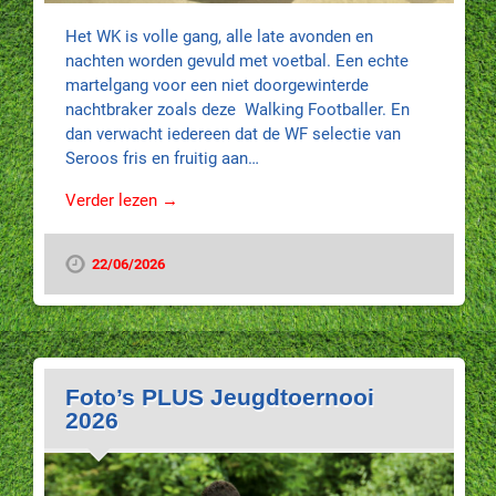
Het WK is volle gang, alle late avonden en
nachten worden gevuld met voetbal. Een echte
martelgang voor een niet doorgewinterde
nachtbraker zoals deze Walking Footballer. En
dan verwacht iedereen dat de WF selectie van
Seroos fris en fruitig aan…
Verder lezen →
22/06/2026
Foto’s PLUS Jeugdtoernooi
2026