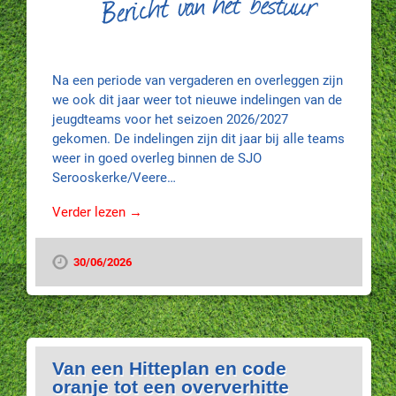
Na een periode van vergaderen en overleggen zijn
we ook dit jaar weer tot nieuwe indelingen van de
jeugdteams voor het seizoen 2026/2027
gekomen. De indelingen zijn dit jaar bij alle teams
weer in goed overleg binnen de SJO
Serooskerke/Veere…
Verder lezen →
30/06/2026
Van een Hitteplan en code
oranje tot een oververhitte