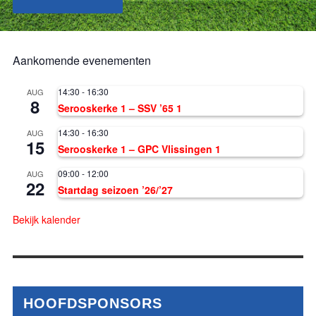
Aankomende evenementen
14:30
-
16:30
AUG
8
Serooskerke 1 – SSV ’65 1
14:30
-
16:30
AUG
15
Serooskerke 1 – GPC Vlissingen 1
09:00
-
12:00
AUG
22
Startdag seizoen ’26/’27
Bekijk kalender
HOOFDSPONSORS