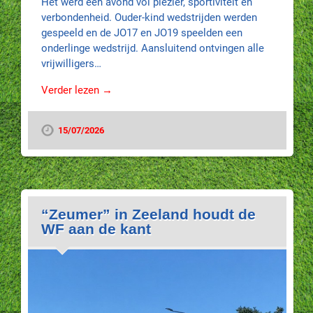
Het werd een avond vol plezier, sportiviteit en
verbondenheid. Ouder-kind wedstrijden werden
gespeeld en de JO17 en JO19 speelden een
onderlinge wedstrijd. Aansluitend ontvingen alle
vrijwilligers…
Verder lezen →
15/07/2026
“Zeumer” in Zeeland houdt de
WF aan de kant