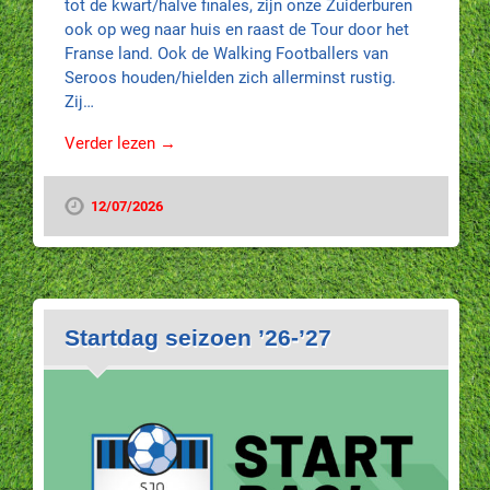
tot de kwart/halve finales, zijn onze Zuiderburen
ook op weg naar huis en raast de Tour door het
Franse land. Ook de Walking Footballers van
Seroos houden/hielden zich allerminst rustig.
Zij…
Verder lezen →
12/07/2026
Startdag seizoen ’26-’27