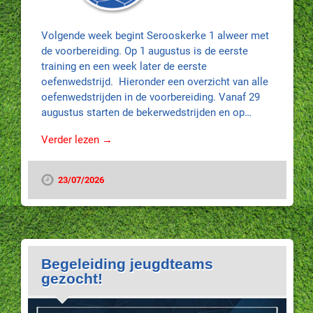
Volgende week begint Serooskerke 1 alweer met
de voorbereiding. Op 1 augustus is de eerste
training en een week later de eerste
oefenwedstrijd. Hieronder een overzicht van alle
oefenwedstrijden in de voorbereiding. Vanaf 29
augustus starten de bekerwedstrijden en op…
Verder lezen →
23/07/2026
Begeleiding jeugdteams
gezocht!