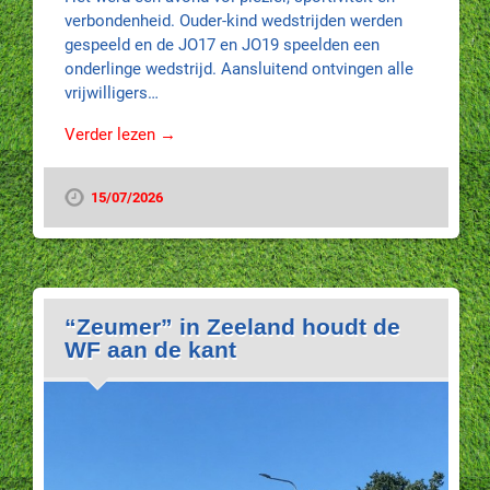
verbondenheid. Ouder-kind wedstrijden werden
gespeeld en de JO17 en JO19 speelden een
onderlinge wedstrijd. Aansluitend ontvingen alle
vrijwilligers…
Verder lezen →
15/07/2026
“Zeumer” in Zeeland houdt de
WF aan de kant