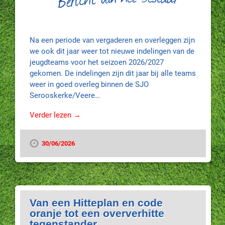
Na een periode van vergaderen en overleggen zijn
we ook dit jaar weer tot nieuwe indelingen van de
jeugdteams voor het seizoen 2026/2027
gekomen. De indelingen zijn dit jaar bij alle teams
weer in goed overleg binnen de SJO
Serooskerke/Veere…
Verder lezen →
30/06/2026
Van een Hitteplan en code
oranje tot een oververhitte
tegenstander