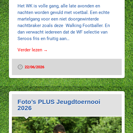
Het WK is volle gang, alle late avonden en
nachten worden gevuld met voetbal. Een echte
martelgang voor een niet doorgewinterde
nachtbraker zoals deze Walking Footballer. En
dan verwacht iedereen dat de WF selectie van
Seroos fris en fruitig aan…
Verder lezen →
22/06/2026
Foto’s PLUS Jeugdtoernooi
2026