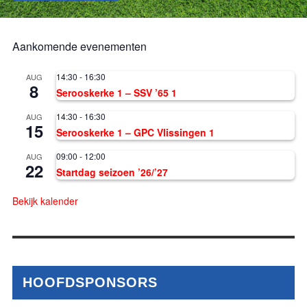
Aankomende evenementen
14:30
-
16:30
AUG
8
Serooskerke 1 – SSV ’65 1
14:30
-
16:30
AUG
15
Serooskerke 1 – GPC Vlissingen 1
09:00
-
12:00
AUG
22
Startdag seizoen ’26/’27
Bekijk kalender
HOOFDSPONSORS