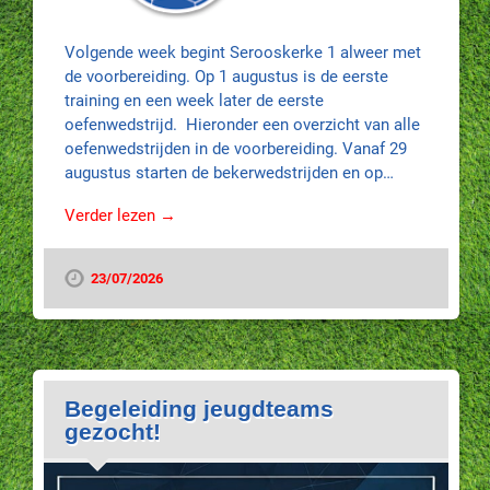
Volgende week begint Serooskerke 1 alweer met
de voorbereiding. Op 1 augustus is de eerste
training en een week later de eerste
oefenwedstrijd. Hieronder een overzicht van alle
oefenwedstrijden in de voorbereiding. Vanaf 29
augustus starten de bekerwedstrijden en op…
Verder lezen →
23/07/2026
Begeleiding jeugdteams
gezocht!