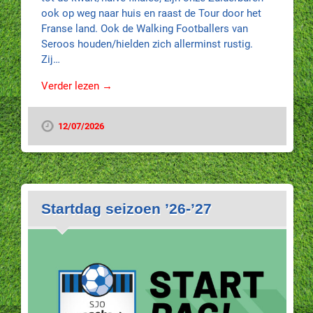
ook op weg naar huis en raast de Tour door het
Franse land. Ook de Walking Footballers van
Seroos houden/hielden zich allerminst rustig.
Zij…
Verder lezen →
12/07/2026
Startdag seizoen ’26-’27