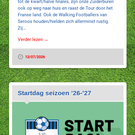
tot de kwart/halve finales, zijn onze Zuiderburen
ook op weg naar huis en raast de Tour door het
Franse land. Ook de Walking Footballers van
Seroos houden/hielden zich allerminst rustig.
Zij…
Verder lezen →
12/07/2026
Startdag seizoen ’26-’27