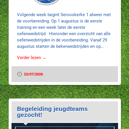
Volgende week begint Serooskerke 1 alweer met
de voorbereiding. Op 1 augustus is de eerste
training en een week later de eerste
oefenwedstrijd. Hieronder een overzicht van alle
oefenwedstrijden in de voorbereiding. Vanaf 29
augustus starten de bekerwedstrijden en op…
Verder lezen →
23/07/2026
Begeleiding jeugdteams
gezocht!