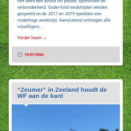
Het werd een avond vol plezier, sportiviteit en
verbondenheid. Ouder-kind wedstrijden werden
gespeeld en de JO17 en JO19 speelden een
onderlinge wedstrijd. Aansluitend ontvingen alle
vrijwilligers…
Verder lezen →
15/07/2026
“Zeumer” in Zeeland houdt de
WF aan de kant