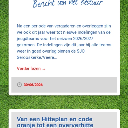
Na een periode van vergaderen en overleggen zijn
we ook dit jaar weer tot nieuwe indelingen van de
jeugdteams voor het seizoen 2026/2027
gekomen. De indelingen zijn dit jaar bij alle teams
weer in goed overleg binnen de SJO
Serooskerke/Veere…
Verder lezen →
30/06/2026
Van een Hitteplan en code
oranje tot een oververhitte