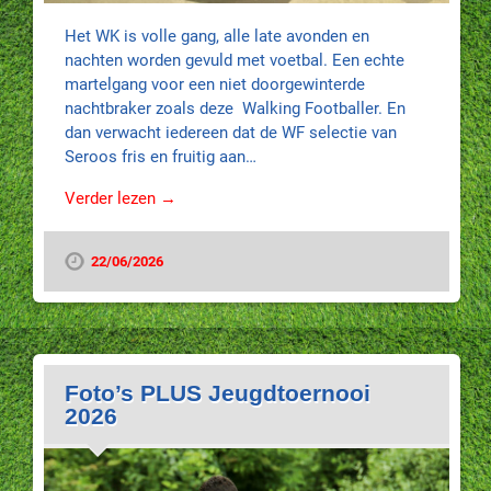
Het WK is volle gang, alle late avonden en
nachten worden gevuld met voetbal. Een echte
martelgang voor een niet doorgewinterde
nachtbraker zoals deze Walking Footballer. En
dan verwacht iedereen dat de WF selectie van
Seroos fris en fruitig aan…
Verder lezen →
22/06/2026
Foto’s PLUS Jeugdtoernooi
2026