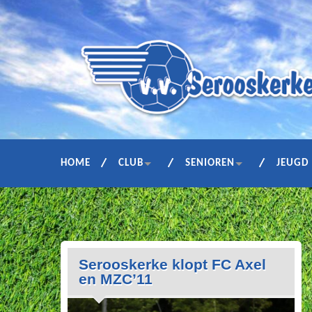
HOME
CLUB
SENIOREN
JEUGD
Serooskerke klopt FC Axel
en MZC’11