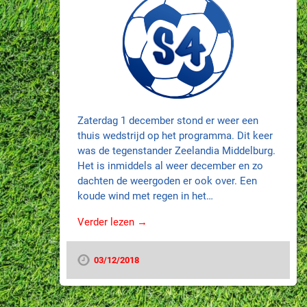
Zaterdag 1 december stond er weer een
thuis wedstrijd op het programma. Dit keer
was de tegenstander Zeelandia Middelburg.
Het is inmiddels al weer december en zo
dachten de weergoden er ook over. Een
koude wind met regen in het…
Verder lezen →
03/12/2018