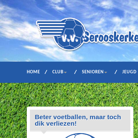
HOME
CLUB
SENIOREN
JEUGD
Beter voetballen, maar toch
dik verliezen!