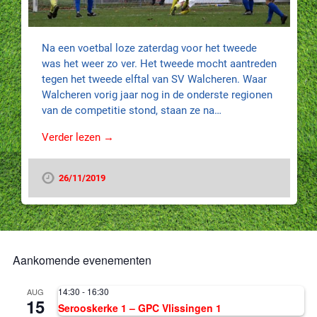
Na een voetbal loze zaterdag voor het tweede
was het weer zo ver. Het tweede mocht aantreden
tegen het tweede elftal van SV Walcheren. Waar
Walcheren vorig jaar nog in de onderste regionen
van de competitie stond, staan ze na…
Verder lezen →
26/11/2019
Aankomende evenementen
14:30
-
16:30
AUG
15
Serooskerke 1 – GPC Vlissingen 1