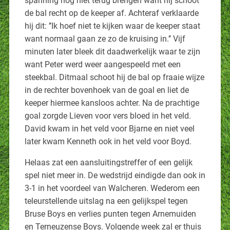
spanning nog niet terug brengen want hij schoot
de bal recht op de keeper af. Achteraf verklaarde
hij dit: ’’Ik hoef niet te kijken waar de keeper staat
want normaal gaan ze zo de kruising in.’’ Vijf
minuten later bleek dit daadwerkelijk waar te zijn
want Peter werd weer aangespeeld met een
steekbal. Ditmaal schoot hij de bal op fraaie wijze
in de rechter bovenhoek van de goal en liet de
keeper hiermee kansloos achter. Na de prachtige
goal zorgde Lieven voor vers bloed in het veld.
David kwam in het veld voor Bjarne en niet veel
later kwam Kenneth ook in het veld voor Boyd.
Helaas zat een aansluitingstreffer of een gelijk
spel niet meer in. De wedstrijd eindigde dan ook in
3-1 in het voordeel van Walcheren. Wederom een
teleurstellende uitslag na een gelijkspel tegen
Bruse Boys en verlies punten tegen Arnemuiden
en Terneuzense Boys. Volgende week zal er thuis