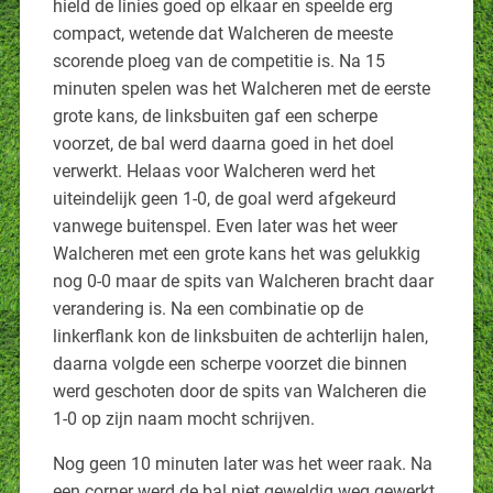
hield de linies goed op elkaar en speelde erg
compact, wetende dat Walcheren de meeste
scorende ploeg van de competitie is. Na 15
minuten spelen was het Walcheren met de eerste
grote kans, de linksbuiten gaf een scherpe
voorzet, de bal werd daarna goed in het doel
verwerkt. Helaas voor Walcheren werd het
uiteindelijk geen 1-0, de goal werd afgekeurd
vanwege buitenspel. Even later was het weer
Walcheren met een grote kans het was gelukkig
nog 0-0 maar de spits van Walcheren bracht daar
verandering is. Na een combinatie op de
linkerflank kon de linksbuiten de achterlijn halen,
daarna volgde een scherpe voorzet die binnen
werd geschoten door de spits van Walcheren die
1-0 op zijn naam mocht schrijven.
Nog geen 10 minuten later was het weer raak. Na
een corner werd de bal niet geweldig weg gewerkt,