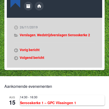
26/11/2019
Verslagen
,
Wedstrijdverslagen Serooskerke 2
Vorig bericht
Volgend bericht
Aankomende evenementen
14:30
-
16:30
AUG
15
Serooskerke 1 – GPC Vlissingen 1