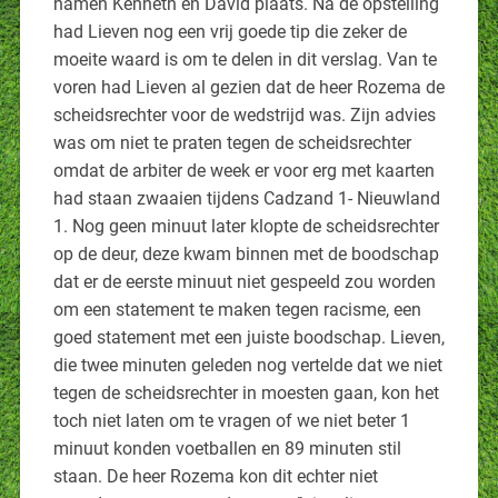
namen Kenneth en David plaats. Na de opstelling
had Lieven nog een vrij goede tip die zeker de
moeite waard is om te delen in dit verslag. Van te
voren had Lieven al gezien dat de heer Rozema de
scheidsrechter voor de wedstrijd was. Zijn advies
was om niet te praten tegen de scheidsrechter
omdat de arbiter de week er voor erg met kaarten
had staan zwaaien tijdens Cadzand 1- Nieuwland
1. Nog geen minuut later klopte de scheidsrechter
op de deur, deze kwam binnen met de boodschap
dat er de eerste minuut niet gespeeld zou worden
om een statement te maken tegen racisme, een
goed statement met een juiste boodschap. Lieven,
die twee minuten geleden nog vertelde dat we niet
tegen de scheidsrechter in moesten gaan, kon het
toch niet laten om te vragen of we niet beter 1
minuut konden voetballen en 89 minuten stil
staan. De heer Rozema kon dit echter niet