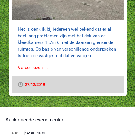
Het is denk ik bij iedereen wel bekend dat er al
heel lang problemen zijn met het dak van de
kleedkamers 1 t/m 6 met de daaraan grenzende
ruimtes. Op basis van verschillende onderzoeken
is toen de vastgesteld dat vervangen…
Verder lezen →
27/12/2019
Aankomende evenementen
14:30
-
16:30
AUG