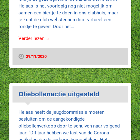
Helaas is het voorlopig nog niet mogelijk om
samen een biertje te doen in ons clubhuis, maar
je kunt de club wel steunen door virtueel een
rondje te geven! Door het…
Verder lezen →
29/11/2020
Oliebollenactie uitgesteld
Helaas heeft de jeugdcommissie moeten
besluiten om de aangekondigde
oliebollenverkoop door te schuiven naar volgend
jaar: “Dit jaar hebben we last van de Corona-
perikelen die de verkoop bemoeilijken. Het