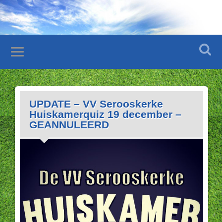
UPDATE – VV Serooskerke
Huiskamerquiz 19 december –
GEANNULEERD