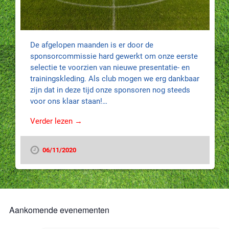
De afgelopen maanden is er door de
sponsorcommissie hard gewerkt om onze eerste
selectie te voorzien van nieuwe presentatie- en
trainingskleding. Als club mogen we erg dankbaar
zijn dat in deze tijd onze sponsoren nog steeds
voor ons klaar staan!…
Verder lezen →
06/11/2020
Aankomende evenementen