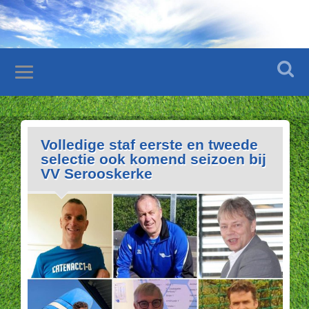
Volledige staf eerste en tweede
selectie ook komend seizoen bij
VV Serooskerke