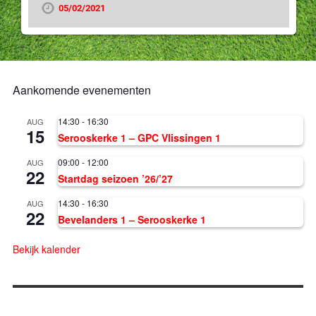
05/02/2021
Aankomende evenementen
14:30
-
16:30
AUG
15
Serooskerke 1 – GPC Vlissingen 1
09:00
-
12:00
AUG
22
Startdag seizoen ’26/’27
14:30
-
16:30
AUG
22
Bevelanders 1 – Serooskerke 1
Bekijk kalender