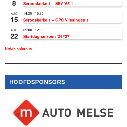
8
Serooskerke 1 – SSV ’65 1
14:30
-
16:30
AUG
15
Serooskerke 1 – GPC Vlissingen 1
09:00
-
12:00
AUG
22
Startdag seizoen ’26/’27
Bekijk kalender
HOOFDSPONSORS