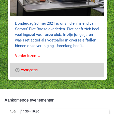
Donderdag 20 mei 2021 is ons lid en ‘vriend van
Seroos’ Piet Rooze overleden. Piet heeft zich heel
veel ingezet voor onze club. In zijn jonge jaren
was Piet actief als voetballer in diverse elftallen
binnen onze vereniging. Jarenlang heeft…
Verder lezen →
25/05/2021
Aankomende evenementen
14:30
-
16:30
AUG