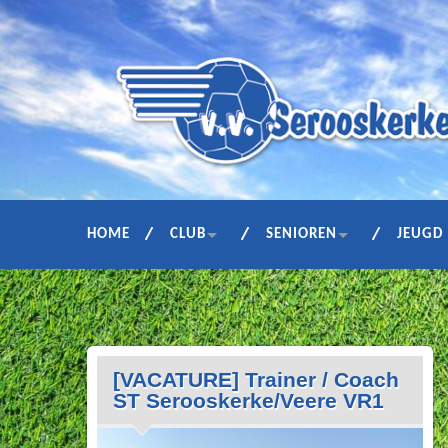
HOME
CLUB
SENIOREN
JEUGD
[VACATURE] Trainer / Coach
ST Serooskerke/Veere VR1