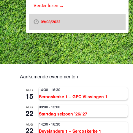
Verder lezen →
09/08/2022
Aankomende evenementen
14:30
-
16:30
AUG
15
Serooskerke 1 – GPC Vlissingen 1
09:00
-
12:00
AUG
22
Startdag seizoen ’26/’27
14:30
-
16:30
AUG
22
Bevelanders 1 – Serooskerke 1