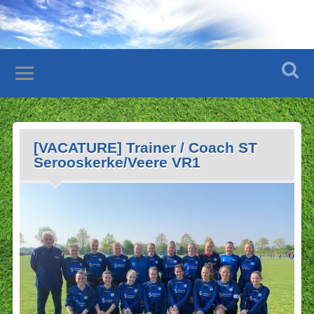
[VACATURE] Trainer / Coach ST
Serooskerke/Veere VR1