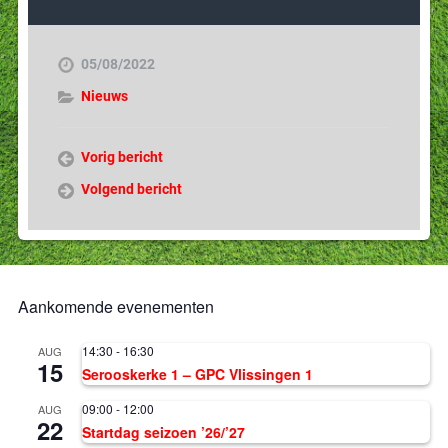
05/08/2022
Nieuws
Vorig bericht
Volgend bericht
Aankomende evenementen
14:30
-
16:30
AUG
15
Serooskerke 1 – GPC Vlissingen 1
09:00
-
12:00
AUG
22
Startdag seizoen ’26/’27