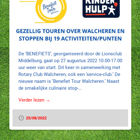
De ‘BENEFIETS’, georganiseerd door de Lionsclub
Middelburg, gaat op 27 augustus 2022 10.00-17.00
uur weer van start. Dit keer in samenwerking met
Rotary Club Walcheren, ook een ‘service-club.’ De
nieuwe naam is ‘Benefiet Tour Walcheren.’ Naast
de smakelijke culinaire stop-…
Verder lezen →
25/08/2022