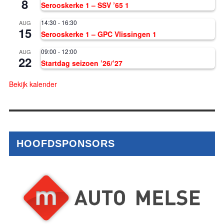
8
Serooskerke 1 – SSV ’65 1
14:30
-
16:30
AUG
15
Serooskerke 1 – GPC Vlissingen 1
09:00
-
12:00
AUG
22
Startdag seizoen ’26/’27
Bekijk kalender
HOOFDSPONSORS